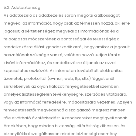
5.2. Adatbiztonság
Az adatkezelő az adatkezelés során megőrzi a titkosságot:
megvédi az információt, hogy csak az férhessen hozzá, aki erre
jogosult; a sértetlenséget: megvédi az információnak és a
feldolgozás módszerének a pontosságát és teljességét; a
rendelkezésre állást: gondoskodik arról, hogy amikor a jogosult
használónak szüksége van rá, valóban hozzá tudjon férni a
kívánt információhoz, és rendelkezésre álljanak az ezzel
kapcsolatos eszközök. Az interneten továbbított elektronikus
üzenetek, protokolltól (e-mail, web, ftp, stb.) függetlenül
sérülékenyek az olyan hálózati fenyegetésekkel szemben,
amelyek tisztességtelen tevékenységre, szerződés vitatására,
vagy az információ felfedésére, módosítására vezetnek. Az ilyen
fenyegetésektől megvédendő a szolgáltató megtesz minden
tőle elvárható óvintézkedést. A rendszereket megfigyeli annak
érdekében, hogy minden biztonsági eltérést rögzíthessen, és
bizonyítékkal szolgálhasson minden biztonsági esemény