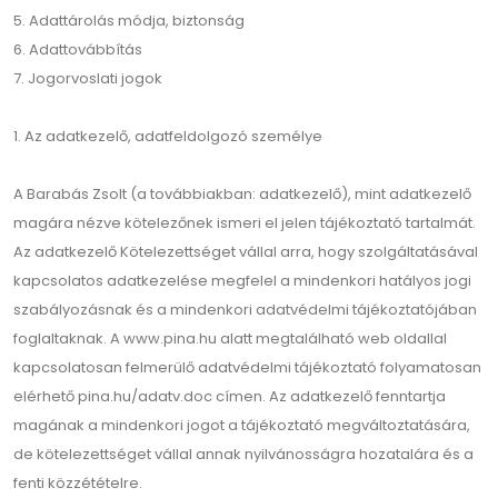
5. Adattárolás módja, biztonság
6. Adattovábbítás
7. Jogorvoslati jogok
1. Az adatkezelő, adatfeldolgozó személye
A Barabás Zsolt (a továbbiakban: adatkezelő), mint adatkezelő
magára nézve kötelezőnek ismeri el jelen tájékoztató tartalmát.
Az adatkezelő Kötelezettséget vállal arra, hogy szolgáltatásával
kapcsolatos adatkezelése megfelel a mindenkori hatályos jogi
szabályozásnak és a mindenkori adatvédelmi tájékoztatójában
foglaltaknak. A www.pina.hu alatt megtalálható web oldallal
kapcsolatosan felmerülő adatvédelmi tájékoztató folyamatosan
elérhető pina.hu/adatv.doc címen. Az adatkezelő fenntartja
magának a mindenkori jogot a tájékoztató megváltoztatására,
de kötelezettséget vállal annak nyilvánosságra hozatalára és a
fenti közzétételre.