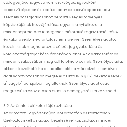
utólagos jóváhagyása nem szükséges. Egyébként
cselekvőképtelen és korlátozottan cselekvőképes kiskorú
személy hozzájárulásához nem szükséges törvényes
képviselőjének hozzájárulása, ugyanis a nyilatkozat a
mindennapi életben tömegesen előforduló regisztrációt céloz,
és különösebb megfontolást nem igényel. Személyes adatot
kezelni csak meghatározott célból, jog gyakorlása és
kötelezettség teljesítése érdekében lehet. Az adatkezelésnek
minden szakaszában meg kell felelnie e célnak. Személyes adat
akkor is kezelhető, ha az adatkezelés a már felvett személyes
adat vonatkozásában megfelel az Info tv. 6.§ (5) bekezdésének
a) vagy b) pontjaiban foglaltaknak. Személyes adat csak
megfelelő tájékoztatáson alapuló beleegyezéssel kezelhető.
3.2. Az érintett előzetes tájékoztatása
Az érintettet - egyértelműen, közérthetően és részletesen -
tájékoztatni kell az adatai kezelésével kapcsolatos minden