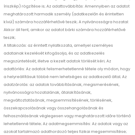
íriszkép) rögzítése is; Az adattovábbítás: Amennyiben az adatot
meghatározott harmadik személy (adatkezelőn és érintetten
kívül) számára hozzáférhetővé teszik; A nyilvánosságra hozatal:
Akkor áll fent, amikor az adatot bárki számára hozzáférhetővé
teszik;
A tiltakozás: az érintett nyilatkozata, amellyel személyes
adatainak kezelését kifogásolja, és az adatkezelés
megszüntetését, illetve a kezelt adatok törlését kéri; Az
adattörlés: Az adatok felismerhetetlenné tétele oly módon, hogy
a helyreállításuk többé nem lehetséges az adatkezelő által; Az
adatzárolás: az adatok továbbításának, megismerésének,
nyilvánosságra hozatalának, átalakításának,
megváltoztatásának, megsemmisítésének, törlésének,
összekapcsolásának vagy összehangolásának és
felhasználásának véglegesen vagy meghatározott időre történő
lehetetlenné tétele; Az adatmegsemmisítés: Az adatok vagy az
azokat tartalmazó adathordozó teljes fizikai megsemmisítése;