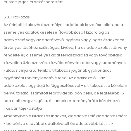
érintett jogos érdekét nem sérti.
6.3. Tiltakozás
Az érintett tiltakozhat személyes adatának kezelése ellen, ha a
személyes adatok kezelése (továbbítása) kizárólag az
adatkezelő vagy az adatátvevő jogának vagy jogos érdekének
érvényesítéséhez szükséges, kivéve, ha az adatkezelést törvény
rendelte el; a személyes adat felhasználása vagy továbbítása
közvetlen üzletszerzés, közvélemény-kutatás vagy tudományos
kutatás céljára történik; a tiltakozás jogának gyakorlását
egyébként törvény lehetővé teszi. Az adatkezelő. - az
adatkezelés egyidejű felfüggesztésével - a tiltakozást a kérelem
benyújtásától számított legrövidebb időn belül, de legfeljebb 15
nap alatt megvizsgálja, és annak eredményéről a kérelmezőt
írásban tájékoztatja.
Amennyiben a tiltakozás indokolt, az adatkezelő az adatkezelést
- beleértve a további adatfelvételt és adattovábbítást is -