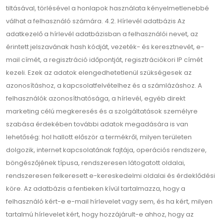
tiltásával, törlésével a honlapok használata kényelmetlenebbé
válhat a felhasználó számára. 4.2. Hírlevél adatbázis Az
adatkezelő a hírlevél adatbázisban a felhasználói nevet, az
érintett jelszavának hash kódját, vezeték- és keresztnevét, e-
mail címét, a regisztráció időpontját, regisztrációkori IP címét
kezeli. Ezek az adatok elengedhetetlenül szükségesek az
azonosításhoz, a kapcsolatfelvételhez és a számlázáshoz. A
felhasználók azonosíthatósága, a hírlevél, egyéb direkt
marketing célú megkeresés és a szolgáltatások személyre
szabása érdekében további adatok megadására is van
lehetőség: hol hallott először a termékről, milyen területen
dolgozik, internet kapcsolatának fajtája, operációs rendszere,
böngészőjének típusa, rendszeresen látogatott oldalai,
rendszeresen felkeresett e-kereskedelmi oldalai és érdeklődési
köre. Az adatbázis a fentieken kívül tartalmazza, hogy a
felhasználó kért-e e-mail hírlevelet vagy sem, és ha kért, milyen
tartalmú hírlevelet kért, hogy hozzájárult-e ahhoz, hogy az