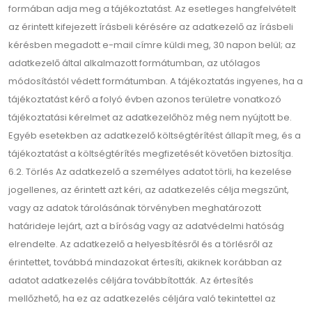
formában adja meg a tájékoztatást. Az esetleges hangfelvételt
az érintett kifejezett írásbeli kérésére az adatkezelő az írásbeli
kérésben megadott e-mail címre küldi meg, 30 napon belül; az
adatkezelő által alkalmazott formátumban, az utólagos
módosítástól védett formátumban. A tájékoztatás ingyenes, ha a
tájékoztatást kérő a folyó évben azonos területre vonatkozó
tájékoztatási kérelmet az adatkezelőhöz még nem nyújtott be.
Egyéb esetekben az adatkezelő költségtérítést állapít meg, és a
tájékoztatást a költségtérítés megfizetését követően biztosítja.
6.2. Törlés Az adatkezelő a személyes adatot törli, ha kezelése
jogellenes, az érintett azt kéri, az adatkezelés célja megszűnt,
vagy az adatok tárolásának törvényben meghatározott
határideje lejárt, azt a bíróság vagy az adatvédelmi hatóság
elrendelte. Az adatkezelő a helyesbítésről és a törlésről az
érintettet, továbbá mindazokat értesíti, akiknek korábban az
adatot adatkezelés céljára továbbították. Az értesítés
mellőzhető, ha ez az adatkezelés céljára való tekintettel az