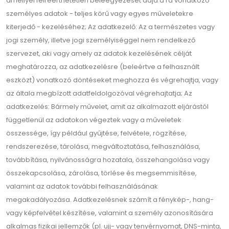
amellyel félreérthetetlen beleegyezését adja a rá vonatkozó
személyes adatok - teljes körű vagy egyes műveletekre
kiterjedő - kezeléséhez; Az adatkezelő: Az a természetes vagy
jogi személy, illetve jogi személyiséggel nem rendelkező
szervezet, aki vagy amely az adatok kezelésének célját
meghatározza, az adatkezelésre (beleértve a felhasznált
eszközt) vonatkozó döntéseket meghozza és végrehajtja, vagy
az általa megbízott adatfeldolgozóval végrehajtatja; Az
adatkezelés: Bármely művelet, amit az alkalmazott eljárástól
függetlenül az adatokon végeztek vagy a műveletek
összessége, így például gyűjtése, felvétele, rögzítése,
rendszerezése, tárolása, megváltoztatása, felhasználása,
továbbítása, nyilvánosságra hozatala, összehangolása vagy
összekapcsolása, zárolása, törlése és megsemmisítése,
valamint az adatok további felhasználásának
megakadályozása. Adatkezelésnek számít a fénykép-, hang-
vagy képfelvétel készítése, valamint a személy azonosítására
alkalmas fizikai jellemzők (pl. ujj- vagy tenyérnyomat, DNS-minta,