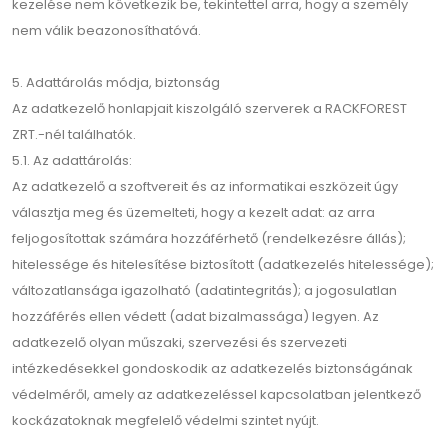
kezelése nem következik be, tekintettel arra, hogy a személy
nem válik beazonosíthatóvá.
5. Adattárolás módja, biztonság
Az adatkezelő honlapjait kiszolgáló szerverek a RACKFOREST
ZRT.-nél találhatók.
5.1. Az adattárolás:
Az adatkezelő a szoftvereit és az informatikai eszközeit úgy
választja meg és üzemelteti, hogy a kezelt adat: az arra
feljogosítottak számára hozzáférhető (rendelkezésre állás);
hitelessége és hitelesítése biztosított (adatkezelés hitelessége);
változatlansága igazolható (adatintegritás); a jogosulatlan
hozzáférés ellen védett (adat bizalmassága) legyen. Az
adatkezelő olyan műszaki, szervezési és szervezeti
intézkedésekkel gondoskodik az adatkezelés biztonságának
védelméről, amely az adatkezeléssel kapcsolatban jelentkező
kockázatoknak megfelelő védelmi szintet nyújt.