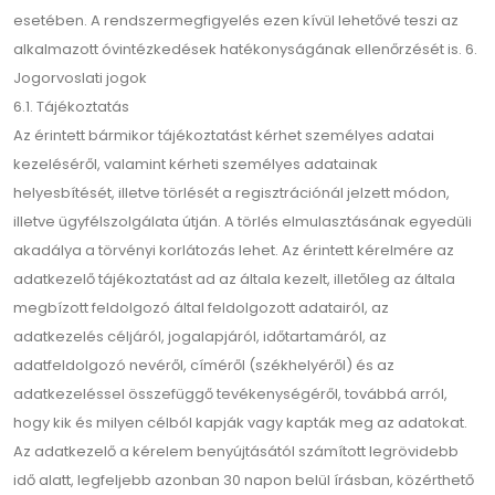
esetében. A rendszermegfigyelés ezen kívül lehetővé teszi az
alkalmazott óvintézkedések hatékonyságának ellenőrzését is. 6.
Jogorvoslati jogok
6.1. Tájékoztatás
Az érintett bármikor tájékoztatást kérhet személyes adatai
kezeléséről, valamint kérheti személyes adatainak
helyesbítését, illetve törlését a regisztrációnál jelzett módon,
illetve ügyfélszolgálata útján. A törlés elmulasztásának egyedüli
akadálya a törvényi korlátozás lehet. Az érintett kérelmére az
adatkezelő tájékoztatást ad az általa kezelt, illetőleg az általa
megbízott feldolgozó által feldolgozott adatairól, az
adatkezelés céljáról, jogalapjáról, időtartamáról, az
adatfeldolgozó nevéről, címéről (székhelyéről) és az
adatkezeléssel összefüggő tevékenységéről, továbbá arról,
hogy kik és milyen célból kapják vagy kapták meg az adatokat.
Az adatkezelő a kérelem benyújtásától számított legrövidebb
idő alatt, legfeljebb azonban 30 napon belül írásban, közérthető