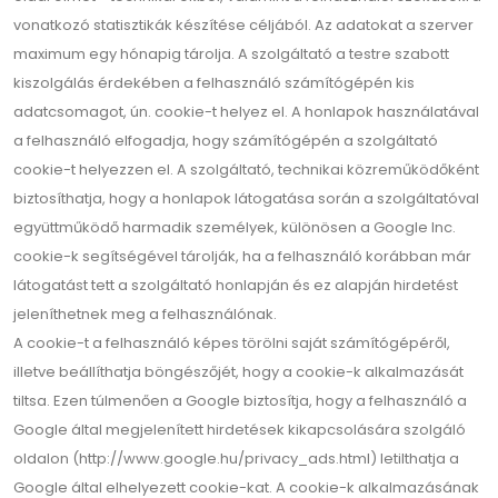
vonatkozó statisztikák készítése céljából. Az adatokat a szerver
maximum egy hónapig tárolja. A szolgáltató a testre szabott
kiszolgálás érdekében a felhasználó számítógépén kis
adatcsomagot, ún. cookie-t helyez el. A honlapok használatával
a felhasználó elfogadja, hogy számítógépén a szolgáltató
cookie-t helyezzen el. A szolgáltató, technikai közreműködőként
biztosíthatja, hogy a honlapok látogatása során a szolgáltatóval
együttműködő harmadik személyek, különösen a Google Inc.
cookie-k segítségével tárolják, ha a felhasználó korábban már
látogatást tett a szolgáltató honlapján és ez alapján hirdetést
jeleníthetnek meg a felhasználónak.
A cookie-t a felhasználó képes törölni saját számítógépéről,
illetve beállíthatja böngészőjét, hogy a cookie-k alkalmazását
tiltsa. Ezen túlmenően a Google biztosítja, hogy a felhasználó a
Google által megjelenített hirdetések kikapcsolására szolgáló
oldalon (http://www.google.hu/privacy_ads.html) letilthatja a
Google által elhelyezett cookie-kat. A cookie-k alkalmazásának