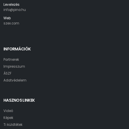
Levelezés
info@pina.hu
Web
szex.com
INFORMÁCIÓK
Partnerek
Impresszum
ÁSZF
Adatvédelem
HASZNOS LINKEK
Videó
Képek
Ti küldtétek