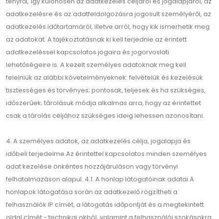
tényről, így különösen az adatkezelés céljáról és jogalapjáról, az
adatkezelésre és az adatfeldolgozásra jogosult személyéről, az
adatkezelés időtartamáról, illetve arról, hogy kik ismerhetik meg
az adatokat. A tájékoztatásnak ki kell terjednie az érintett
adatkezeléssel kapcsolatos jogaira és jogorvoslati
lehetőségeire is. A kezelt személyes adatoknak meg kell
felelniük az alábbi követelményeknek: felvételük és kezelésük
tisztességes és törvényes; pontosak, teljesek és ha szükséges,
időszerűek; tárolásuk módja alkalmas arra, hogy az érintettet
csak a tárolás céljához szükséges ideig lehessen azonosítani.
4. A személyes adatok, az adatkezelés célja, jogalapja és
időbeli terjedelme Az érintettel kapcsolatos minden személyes
adat kezelése önkéntes hozzájáruláson vagy törvényi
felhatalmazáson alapul. 4.1. A honlap látogatóinak adatai A
honlapok látogatása során az adatkezelő rögzítheti a
felhasználók IP címét, a látogatás időpontját és a megtekintett
oldal címét - technikai okból, valamint a felhasználói szokásokra