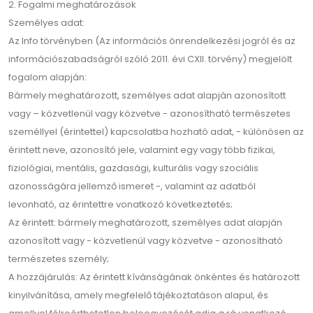
2. Fogalmi meghatározások
Személyes adat:
Az Info törvényben (Az információs önrendelkezési jogról és az
információszabadságról szóló 2011. évi CXII. törvény) megjelölt
fogalom alapján:
Bármely meghatározott, személyes adat alapján azonosított
vagy – közvetlenül vagy közvetve - azonosítható természetes
személlyel (érintettel) kapcsolatba hozható adat, - különösen az
érintett neve, azonosító jele, valamint egy vagy több fizikai,
fiziológiai, mentális, gazdasági, kulturális vagy szociális
azonosságára jellemző ismeret -, valamint az adatból
levonható, az érintettre vonatkozó következtetés;
Az érintett: bármely meghatározott, személyes adat alapján
azonosított vagy - közvetlenül vagy közvetve - azonosítható
természetes személy;
A hozzájárulás: Az érintett kívánságának önkéntes és határozott
kinyilvánítása, amely megfelelő tájékoztatáson alapul, és