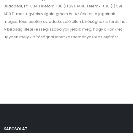
Budapest, Pf.: 834 Telefon: +36 (1) 391-1400 Telefax: +36 (1) 391-
1410 E-mail: ugyfelszolgalat@naih.hu Az érintett a jogainak
megsértése esetén az adatkezelő ellen bírósághoz is fordulhat.
A bírósági illetékességi szabályok jelölik meg, hogy a konkrét
ügyben melyik bíróságnál lehet kezdeményezni az eljárást.
KAPCSOLAT