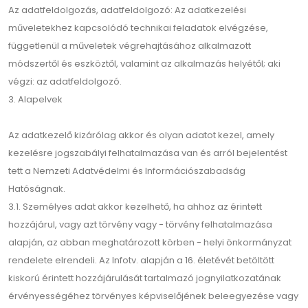
Az adatfeldolgozás, adatfeldolgozó: Az adatkezelési
műveletekhez kapcsolódó technikai feladatok elvégzése,
függetlenül a műveletek végrehajtásához alkalmazott
módszertől és eszköztől, valamint az alkalmazás helyétől; aki
végzi: az adatfeldolgozó.
3. Alapelvek
Az adatkezelő kizárólag akkor és olyan adatot kezel, amely
kezelésre jogszabályi felhatalmazása van és arról bejelentést
tett a Nemzeti Adatvédelmi és Információszabadság
Hatóságnak.
3.1. Személyes adat akkor kezelhető, ha ahhoz az érintett
hozzájárul, vagy azt törvény vagy - törvény felhatalmazása
alapján, az abban meghatározott körben - helyi önkormányzat
rendelete elrendeli. Az Infotv. alapján a 16. életévét betöltött
kiskorú érintett hozzájárulását tartalmazó jognyilatkozatának
érvényességéhez törvényes képviselőjének beleegyezése vagy