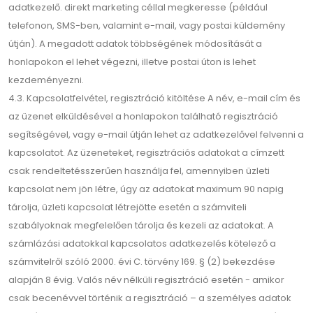
adatkezelő. direkt marketing céllal megkeresse (például
telefonon, SMS-ben, valamint e-mail, vagy postai küldemény
útján). A megadott adatok többségének módosítását a
honlapokon el lehet végezni, illetve postai úton is lehet
kezdeményezni.
4.3. Kapcsolatfelvétel, regisztráció kitöltése A név, e-mail cím és
az üzenet elküldésével a honlapokon található regisztráció
segítségével, vagy e-mail útján lehet az adatkezelővel felvenni a
kapcsolatot. Az üzeneteket, regisztrációs adatokat a címzett
csak rendeltetésszerűen használja fel, amennyiben üzleti
kapcsolat nem jön létre, úgy az adatokat maximum 90 napig
tárolja, üzleti kapcsolat létrejötte esetén a számviteli
szabályoknak megfelelően tárolja és kezeli az adatokat. A
számlázási adatokkal kapcsolatos adatkezelés kötelező a
számvitelről szóló 2000. évi C. törvény 169. § (2) bekezdése
alapján 8 évig. Valós név nélküli regisztráció esetén - amikor
csak becenévvel történik a regisztráció – a személyes adatok