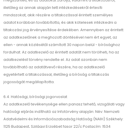
megszünteti, és az adatokat zárolja, valamint a tiltakozásról,
illetőleg az annak alapján tett intézkedésekről értesíti
mindazokat, akik részére a tiltakozással érintett személyes
adatot korábban továbbította, és akik kötelesek intézkedni a
tiltakozási jog érvényesítése érdekében. Amennyiben az érintett
az adatkezelőnek a meghozott döntésével nem ért egyet, az
ellen - annak közlésétől számított 30 napon belül - bírósághoz
fordulhat. Az adatkezelő az érintett adatát nem törölheti, ha az
adatkezelést törvény rendelte el. Az adat azonban nem
továbbítható az adatátvevő részére, ha az adatkezelő
egyetértett a tiltakozással, illetőleg a bíróság a tiltakozás
jogosságát megállapította.
6.4. Hatósági, bírósági jogorvoslat
Az adatkezelő tevékenysége ellen panasz tehető, vizsgálati vagy
hatósági eljárás indítható az Infotörvény alapján: Név: Nemzeti
Adatvédelmi és Információszabadság Hatóság (NAIH) Székhely:
1125 Budapest, Szilágyi Erzsébet fasor 22/c Postacím: 1534