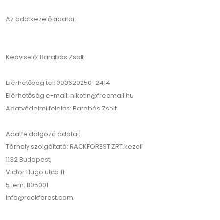
Az adatkezelő adatai:
Képviselő: Barabás Zsolt
Elérhetőség tel: 003620250-2414
Elérhetőség e-mail: nikotin@freemail.hu
Adatvédelmi felelős: Barabás Zsolt
Adatfeldolgozó adatai:
Tárhely szolgáltató: RACKFOREST ZRT.kezeli
1132 Budapest,
Victor Hugo utca 11.
5. em. B05001.
info@rackforest.com