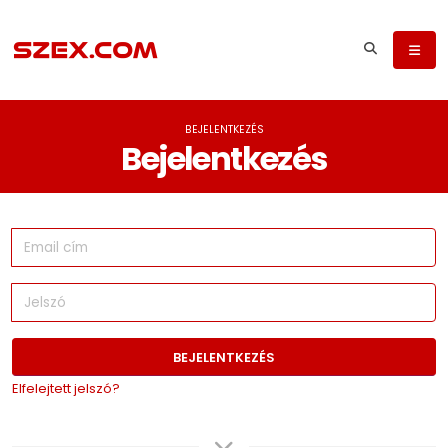
BEJELENTKEZÉS
Bejelentkezés
BEJELENTKEZÉS
Elfelejtett jelszó?